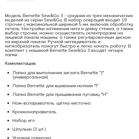
Модель Bernette Sew&Go 3 - средняя из трех механических
моделей из серии Sew&Go. В набор операций входят 19
строчек с максимальной шириной 5 мм, включая обработку
петель. Настройки натяжения нити и длину стежка, а также
выбор строчки, можно осуществлять селектрорами на
лицевой панели машины, а также регулировочным диском
на верхней панели. Ручной нитевдеватель и
нитеобрезатель помогут быстро и легко начать работу. В
комплект с машиной Bernette Sew&Go 3 входят четыре
лапки.
Комплектация:
Лапка для выполнения зигзага Bernette "J"
(универсальная)
Лапка Bernette для вшивания молнии "I"
Лапка Bernette для пришивания пуговиц "H"
Нож-вспарыватель, щётка-кисточка
Кромконаправитель
Набор игл
Шпульки (3 шт.)
Угловая отвертка