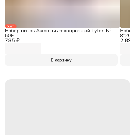
Хит
Набор ниток Aurora высокопрочный Tytan №
Набор
60E
8*200
785 ₽
2 890
В корзину