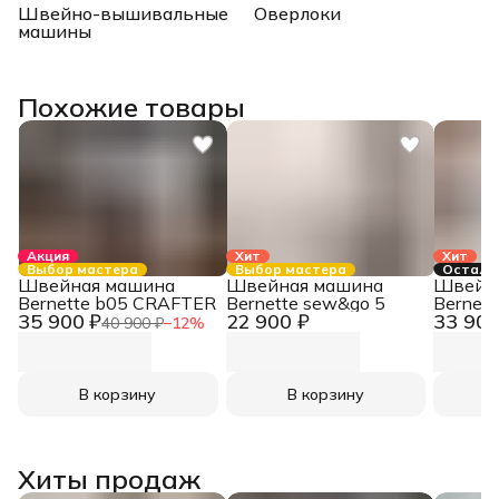
Швейно-вышивальные
Оверлоки
машины
Похожие товары
Акция
Хит
Хит
Выбор мастера
Выбор мастера
Осталос
Швейная машина
Швейная машина
Швейн
Bernette b05 CRAFTER
Bernette sew&go 5
Bernett
35 900 ₽
22 900 ₽
33 900
40 900 ₽
−
12
%
В корзину
В корзину
Хиты продаж