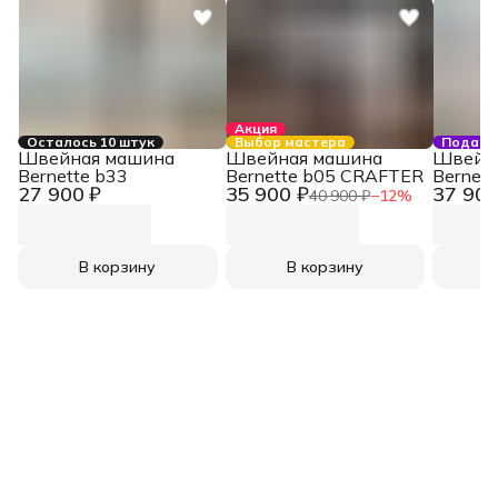
Акция
Осталось 10 штук
Выбор мастера
Подаро
Швейная машина
Швейная машина
Швейн
Bernette b33
Bernette b05 CRAFTER
Bernett
27 900 ₽
35 900 ₽
37 900
40 900 ₽
−
12
%
В корзину
В корзину