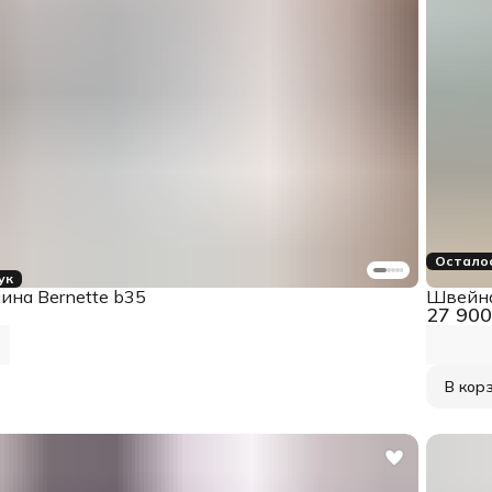
Осталос
ук
на Bernette b35
Швейна
27 900
В кор