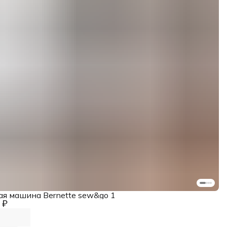
я машина Bernette sew&go 1
 ₽