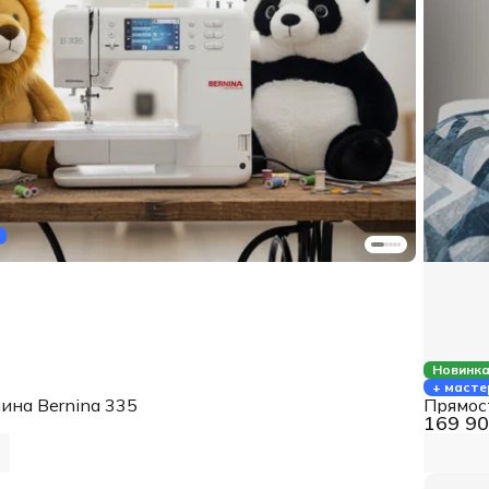
Новинк
+ масте
на Bernina 335
Прямост
169 90