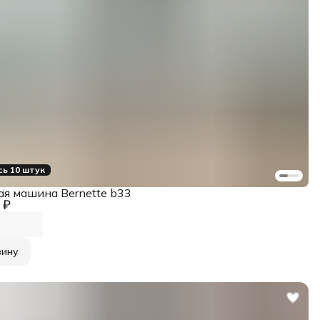
ь 10 штук
я машина Bernette b33
 ₽
зину