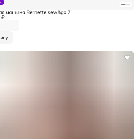
к
я машина Bernette sew&go 7
 ₽
зину