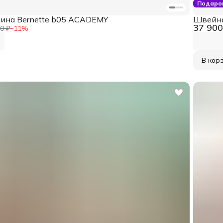
Подаро
ина Bernette b05 ACADEMY
Швейна
37 900
0 ₽
−
11
%
В кор