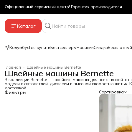
Бесплатный мастер-класс
в наших магазинах
Оплата частями!
Яндекс Сплит без переплаты, онлайн
Каталог
Скидка 5% на первый заказ
за подписку на акции
Колумбус
Где купить
Бестселлеры
Новинки
Скидки
Бесплатный
Главная
›
Швейные машины Bernette
Швейные машины Bernette
В коллекции Bernette — швейные машины для всех тканей: о
модели с автопетлей, дисплеем и высокой скоростью шитья.
доставкой.
Фильтры
Сортировка