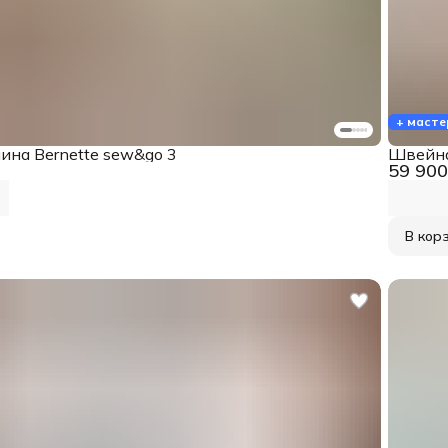
+ масте
на Bernette sew&go 3
Швейна
59 900
В кор