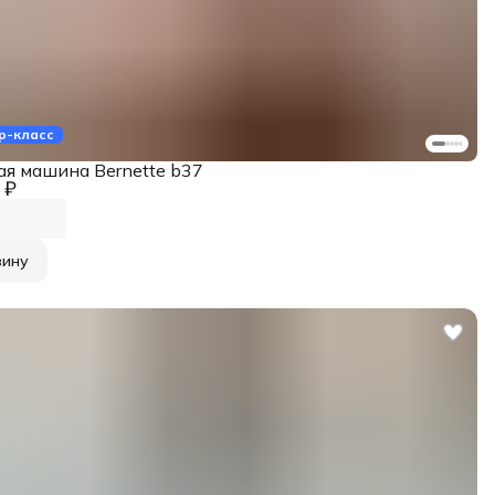
р-класс
я машина Bernette b37
 ₽
зину