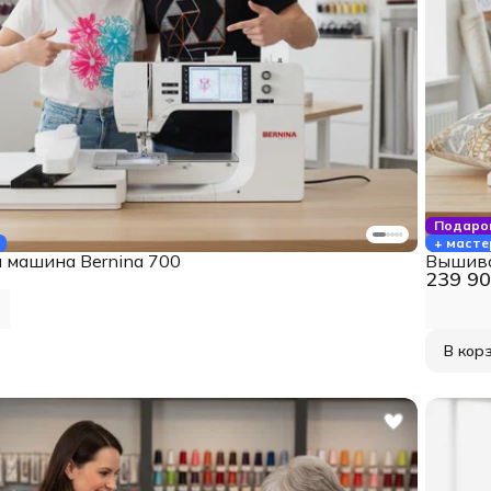
Подаро
+ масте
машина Bernina 700
Вышива
239 90
В кор