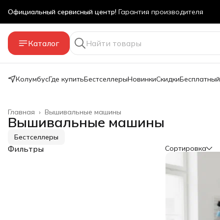
Бесплатный мастер-класс
в наших магазинах
Оплата частями!
Яндекс Сплит без переплаты, онлайн
Каталог
Скидка 5% на первый заказ
за подписку на акции
Колумбус
Где купить
Бестселлеры
Новинки
Скидки
Бесплатный
Главная
›
Вышивальные машины
Вышивальные машины
Бестселлеры
Фильтры
Сортировка