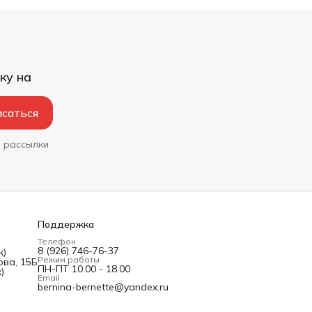
ку на
саться
 рассылки
Поддержка
Телефон
8 (926) 746-76-37
ж)
Режим работы
ва, 15Б
ПН-ПТ 10.00 - 18.00
)
Email
bernina-bernette@yandex.ru