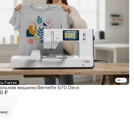
ь 7 штук
льная машина Bernette b70 Deco
0 ₽
зину