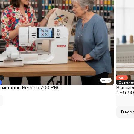
к
Хит
Осталос
машина Bernina 700 PRO
Вышива
185 50
В кор