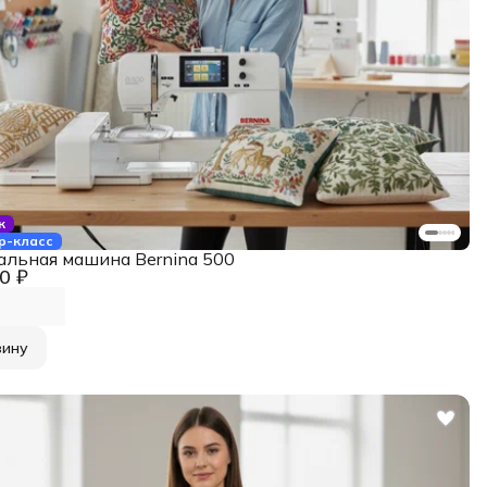
к
р-класс
льная машина Bernina 500
0 ₽
зину