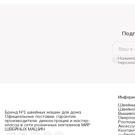
Подп
Нажимая
персона
Информ
Швейны
Швейно
Бренд №1 швейных машин для дома.
Вышива
Официальные поставки, гарантия
Оверло
производителя, демонстрация и мастер-
Распош
классы в сети розничных магазинов МИР
Аксесс
ШВЕЙНЫХ МАШИН
Контак
— беспл