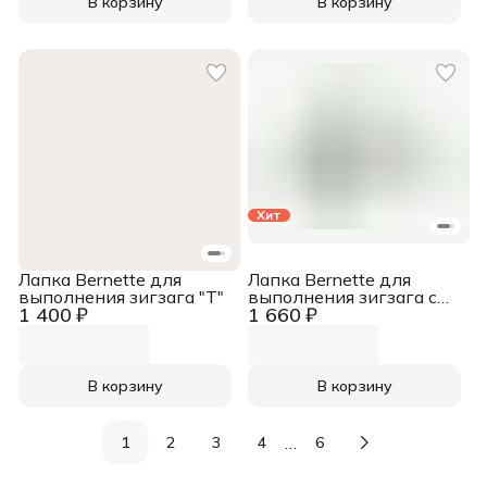
В корзину
В корзину
Хит
Лапка Bernette для
Лапка Bernette для
выполнения зигзага "T"
выполнения зигзага с
1 400 ₽
1 660 ₽
направителем
В корзину
В корзину
…
1
2
3
4
6