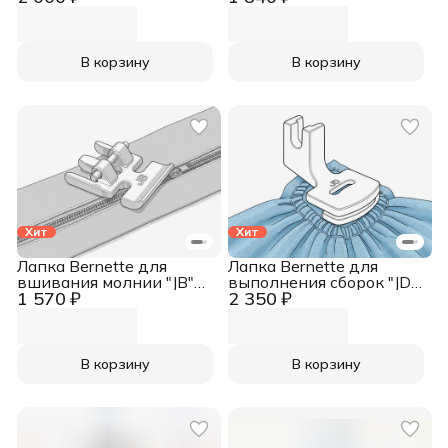
b37 и b38
для bernette 77, bernette
79
В корзину
В корзину
Хит
Хит
Лапка Bernette для
Лапка Bernette для
вшивания молнии "JB"
выполнения сборок "JD"
1 570 ₽
2 350 ₽
Dual Transport для b77 и
для b77 и b79
b79
В корзину
В корзину