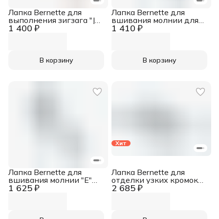
Лапка Bernette для
Лапка Bernette для
выполнения зигзага "JA"
вшивания молнии для
1 400 ₽
1 410 ₽
универсальная
b33 и b35
В корзину
В корзину
Хит
Лапка Bernette для
Лапка Bernette для
вшивания молнии "E"
отделки узких кромок
1 625 ₽
2 685 ₽
для b37 и b38
"S" для b37 и b38