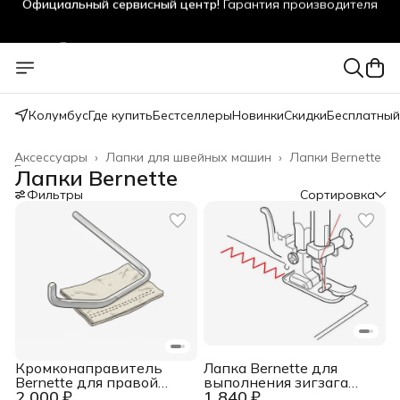
Бесплатный мастер-класс
в наших магазинах
Оплата частями!
Яндекс Сплит без переплаты, онлайн
Скидка 5% на первый заказ
за подписку на акции
Колумбус
Где купить
Бестселлеры
Новинки
Скидки
Бесплатный
Аксессуары
›
Лапки для швейных машин
›
Лапки Bernette
Главная
›
Лапки Bernette
Фильтры
Сортировка
Кромконаправитель
Лапка Bernette для
Bernette для правой
выполнения зигзага
2 000 ₽
1 840 ₽
стороны для b33, b35,
"DA" для Dual Transport