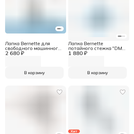
Лапка Bernette для
Лапка Bernette
свободного машинного
потайного стежка "DM"
2 680 ₽
1 880 ₽
вышивания "RX"
Dual Transport для b77 и
b79
В корзину
В корзину
Хит