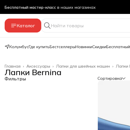
Бесплатный мастер-класс
в наших магазинах
Оплата частями!
Яндекс Сплит без переплаты, онлайн
Каталог
Скидка 5% на первый заказ
за подписку на акции
Колумбус
Где купить
Бестселлеры
Новинки
Скидки
Бесплатный
Главная
›
Аксессуары
›
Лапки для швейных машин
›
Лапки 
Лапки Bernina
Фильтры
Сортировка