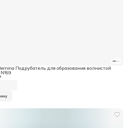
Bernina Подрубатель для образования волнистой
 №69
₽
зину