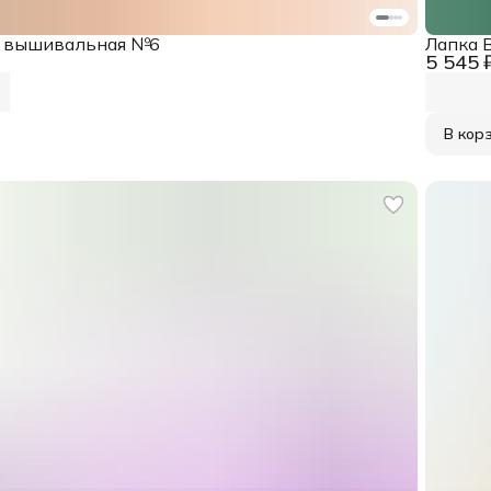
a вышивальная №6
Лапка 
5 545 
В кор