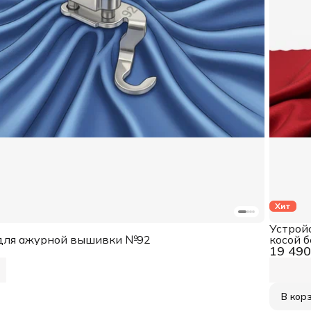
Хит
Устрой
 для ажурной вышивки №92
косой б
19 490
В кор