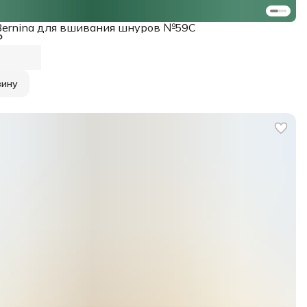
Bernina для вшивания шнуров №59С
₽
зину