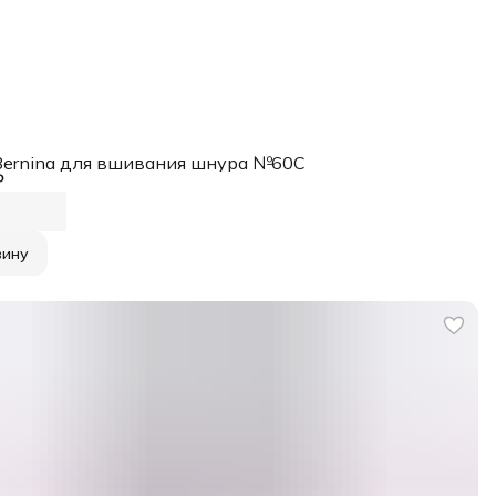
Bernina для вшивания шнура №60C
₽
зину