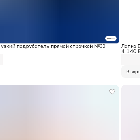
a узкий подрубатель прямой строчкой №62
Лапка 
4 140 
В кор