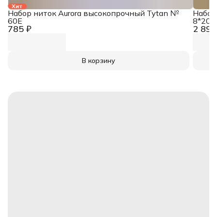
Хит
Набор ниток Aurora высокопрочный Tytan №
Набор
60E
8*200
785 ₽
2 890
В корзину