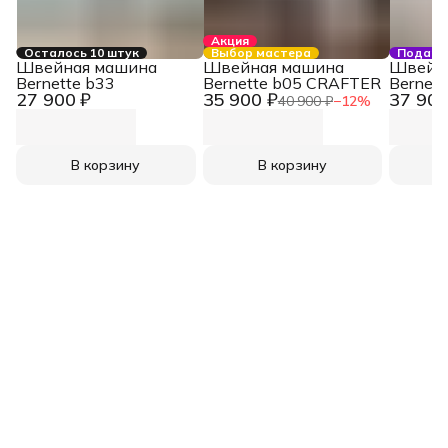
Акция
Осталось 10 штук
Выбор мастера
Подаро
Швейная машина
Швейная машина
Швейн
Bernette b33
Bernette b05 CRAFTER
Bernett
27 900 ₽
35 900 ₽
37 900
40 900 ₽
−
12
%
В корзину
В корзину