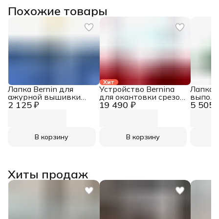
Похожие товары
Хит
Лапка Bernin для
Устройство Bernina
Лапка B
ажурной вышивки
для окантовки срезов
выполн
2 125 ₽
19 490 ₽
5 505 
№92
фальцованной косой
№7
бейкой (20/9.5 мм)
№87
В корзину
В корзину
Хиты продаж