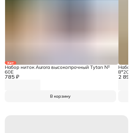
Хит
Набор ниток Aurora высокопрочный Tytan №
Набор
60E
8*200
785 ₽
2 890
В корзину