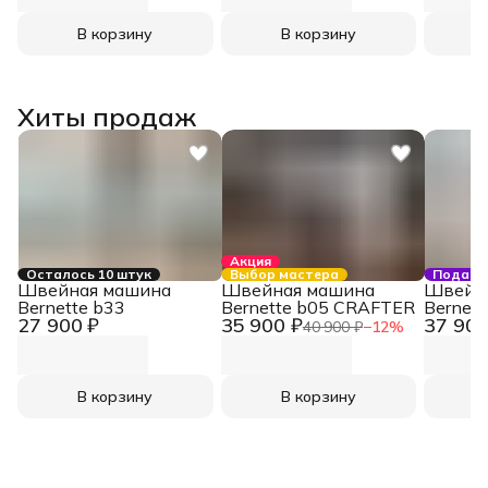
В корзину
В корзину
Хиты продаж
Акция
Осталось 10 штук
Выбор мастера
Подаро
Швейная машина
Швейная машина
Швейн
Bernette b33
Bernette b05 CRAFTER
Bernett
27 900 ₽
35 900 ₽
37 900
40 900 ₽
−
12
%
В корзину
В корзину