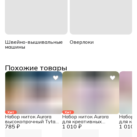
Швейно-вышивальные
Оверлоки
машины
Похожие товары
Хит
Хит
Набор ниток Aurora
Набор ниток Aurora
Набор 
высокопрочный Tytan
для креативных
для кр
785 ₽
1 010 ₽
1 010 
№ 60E
работ Сирень AU-
работ 
8215
8212