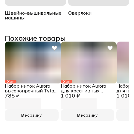
Швейно-вышивальные
Оверлоки
машины
Похожие товары
Хит
Хит
Набор ниток Aurora
Набор ниток Aurora
Набор 
высокопрочный Tytan
для креативных
для кр
785 ₽
1 010 ₽
1 010 
№ 60E
работ Сирень AU-
работ 
8215
8212
В корзину
В корзину