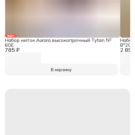
Хит
Набор ниток Aurora высокопрочный Tytan №
Набор
60E
8*200
785 ₽
2 890
В корзину