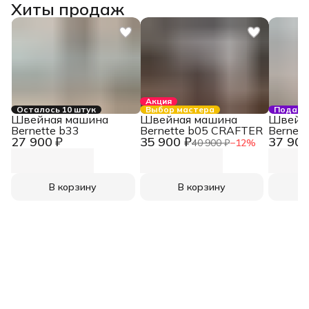
Хиты продаж
Акция
Осталось 10 штук
Выбор мастера
Подаро
Швейная машина
Швейная машина
Швейн
Bernette b33
Bernette b05 CRAFTER
Bernett
27 900 ₽
35 900 ₽
37 900
40 900 ₽
−
12
%
В корзину
В корзину