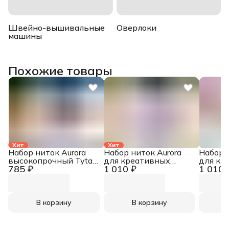
Швейно-вышивальные
Оверлоки
машины
Похожие товары
Хит
Хит
Набор ниток Aurora
Набор ниток Aurora
Набор 
высокопрочный Tytan
для креативных
для кр
785 ₽
1 010 ₽
1 010 
№ 60E
работ Сирень AU-
работ 
8215
8212
В корзину
В корзину