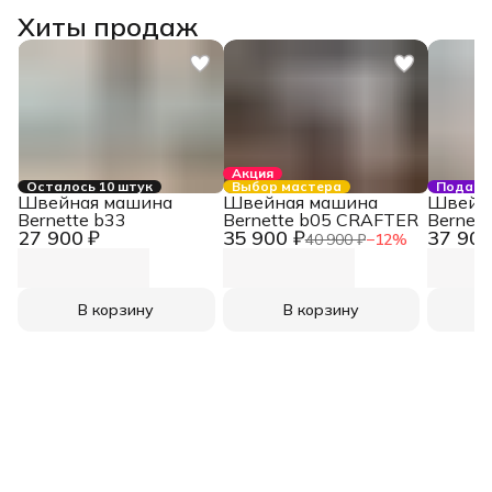
Хиты продаж
Акция
Осталось 10 штук
Выбор мастера
Подаро
Швейная машина
Швейная машина
Швейн
Bernette b33
Bernette b05 CRAFTER
Bernett
27 900 ₽
35 900 ₽
37 900
40 900 ₽
−
12
%
В корзину
В корзину