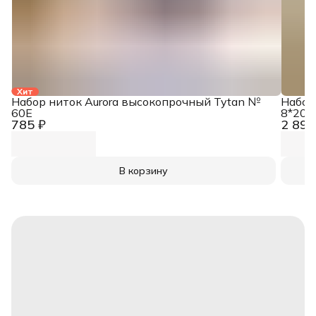
Хит
Набор ниток Aurora высокопрочный Tytan №
Набор
60E
8*200
785 ₽
2 890
В корзину