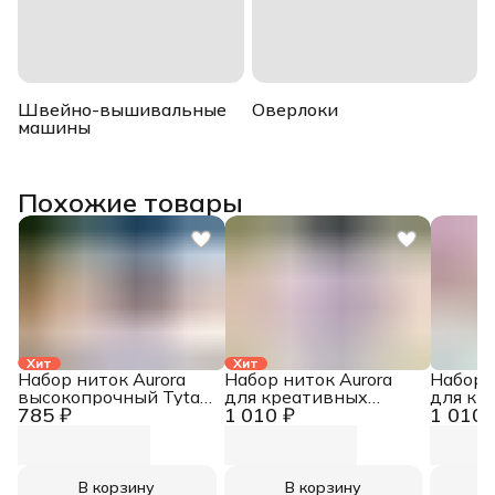
Швейно-вышивальные
Оверлоки
машины
Похожие товары
Хит
Хит
Набор ниток Aurora
Набор ниток Aurora
Набор 
высокопрочный Tytan
для креативных
для кр
785 ₽
1 010 ₽
1 010 
№ 60E
работ Сирень AU-
работ 
8215
8212
В корзину
В корзину