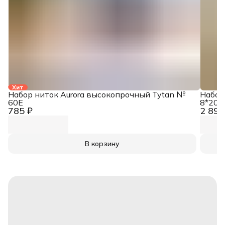
Хит
Набор ниток Aurora высокопрочный Tytan №
Набор
60E
8*200
785 ₽
2 890
В корзину