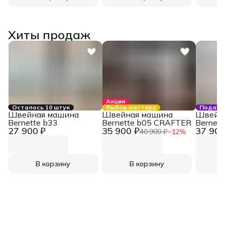
Хиты продаж
Акция
Осталось 10 штук
Выбор мастера
Подаро
Швейная машина
Швейная машина
Швейн
Bernette b33
Bernette b05 CRAFTER
Bernett
27 900 ₽
35 900 ₽
37 900
40 900 ₽
−
12
%
В корзину
В корзину