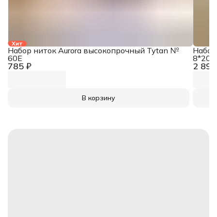
Хит
Набор ниток Aurora высокопрочный Tytan №
Набор
60E
8*200
785 ₽
2 890
В корзину