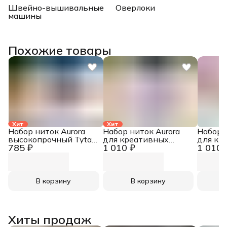
Швейно-вышивальные
Оверлоки
машины
Похожие товары
Хит
Хит
Набор ниток Aurora
Набор ниток Aurora
Набор 
высокопрочный Tytan
для креативных
для кр
785 ₽
1 010 ₽
1 010 
№ 60E
работ Сирень AU-
работ 
8215
8212
В корзину
В корзину
Хиты продаж