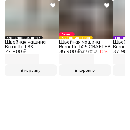
Акция
Осталось 10 штук
Выбор мастера
Подаро
Швейная машина
Швейная машина
Швейн
Bernette b33
Bernette b05 CRAFTER
Bernett
27 900 ₽
35 900 ₽
37 900
40 900 ₽
−
12
%
В корзину
В корзину