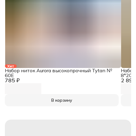
Хит
Набор ниток Aurora высокопрочный Tytan №
Набор
60E
8*200
785 ₽
2 890
В корзину