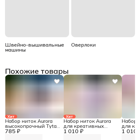
Швейно-вышивальные
Оверлоки
машины
Похожие товары
Хит
Хит
Набор ниток Aurora
Набор ниток Aurora
Набор 
высокопрочный Tytan
для креативных
для кр
785 ₽
1 010 ₽
1 010 
№ 60E
работ Сирень AU-
работ 
8215
8212