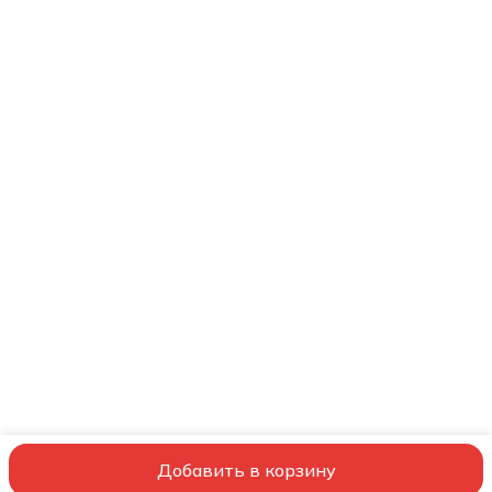
bernina-bernette@yandex.ru
Добавить в корзину
© ООО ШВЕЙНЫЙ СОВЕТНИК
Обучение
Сервис
Оплата
Достав