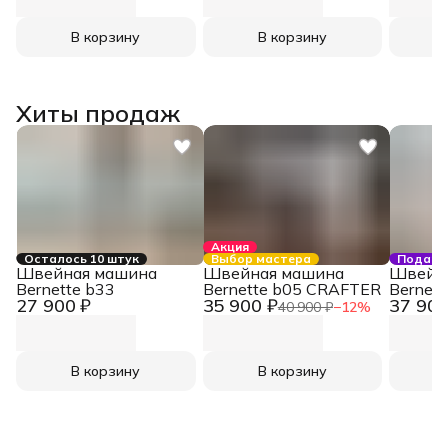
В корзину
В корзину
Хиты продаж
Акция
Осталось 10 штук
Выбор мастера
Подаро
Швейная машина
Швейная машина
Швейн
Bernette b33
Bernette b05 CRAFTER
Bernett
27 900 ₽
35 900 ₽
37 900
40 900 ₽
−
12
%
В корзину
В корзину