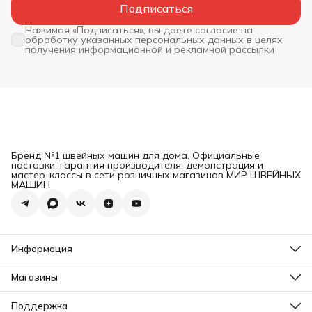
Подписаться
Нажимая «Подписаться», вы даете согласие на
обработку указанных персональных данных в целях
получения информационной и рекламной рассылки
Бренд №1 швейных машин для дома. Официальные
поставки, гарантия производителя, демонстрация и
мастер-классы в сети розничных магазинов МИР ШВЕЙНЫХ
МАШИН
Информация
Швейные машины
Швейно-вышивальные машины
Магазины
Вышивальные машины
📍 Москва — Варшавское ш., 33/12
Оверлоки
📍 Москва — Локомотивный пр., 4. (0 этаж)
Поддержка
Распошивальные машины