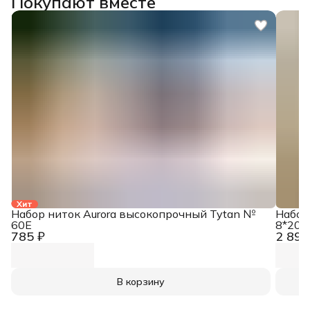
Покупают вместе
Хит
Набор ниток Aurora высокопрочный Tytan №
Набор
60E
8*200
785 ₽
2 890
В корзину