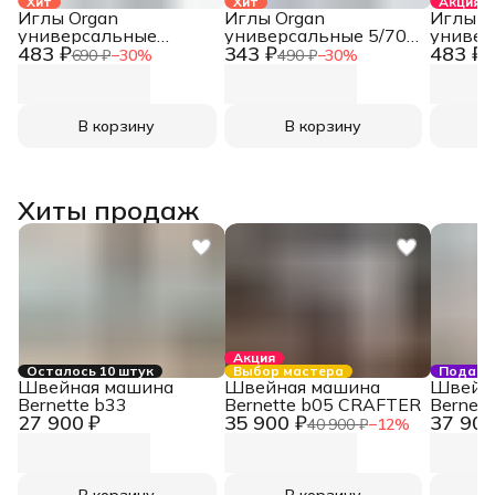
Хит
Хит
Акция
Иглы Organ
Иглы Organ
Иглы O
универсальные
универсальные 5/70-
универ
483 ₽
343 ₽
483 ₽
10/70-100, 5шт.
90, 5шт.
10/70-9
690 ₽
−
30
%
490 ₽
−
30
%
6
В корзину
В корзину
Хиты продаж
Акция
Осталось 10 штук
Выбор мастера
Подаро
Швейная машина
Швейная машина
Швейн
Bernette b33
Bernette b05 CRAFTER
Bernett
27 900 ₽
35 900 ₽
37 900
40 900 ₽
−
12
%
В корзину
В корзину