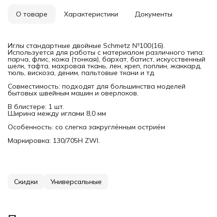
О товаре
Характеристики
Документы
Иглы стандартные двойные Schmetz №100(16).
Используется для работы с материалом различного типа:
парча, флис, кожа (тонкая), бархат, батист, искусственный
шелк, тафта, махровая ткань, лен, креп, поплин, жаккард,
тюль, вискоза, деним, пальтовые ткани и тд
Совместимость: подходят для большинства моделей
бытовых швейным машин и оверлоков.
В блистере: 1 шт.
Ширина между иглами 8,0 мм
Особенность: со слегка закруглённым остриём
Маркировка: 130/705H ZWI.
Скидки
Универсальные